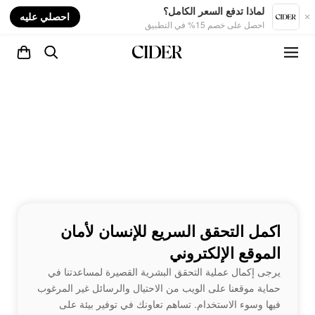
nt
لماذا تدفع السعر الكامل؟
احصلي عليه
احصل على خصم 15% في التطبيق
اكمل التحقق السريع للإنسان لأمان
الموقع الإلكتروني
يرجى إكمال عملية التحقق البشرية القصيرة لمساعدتنا في
حماية موقعنا على الويب من الاحتيال والرسائل غير المرغوب
فيها وسوء الاستخدام. تساهم تعاونك في توفير بيئة على