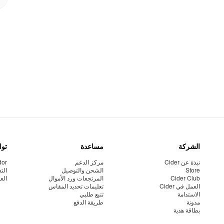
الشركة
مساعدة
توا
نبذة عن Cider
مركز الدعم
dor
Store
الشحن والتوصيل
الت
Cider Club
المرتجعات ورد الأموال
الع
العمل في Cider
تعليمات تحديد المقاس
الاستدامة
تتبع طلبي
مدونة
طريقة الدفع
بطاقة هدية