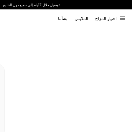
توصيل خلال 7 أيام إلى جميع دول الخليج
ندعم الدفع عند الاستلام 📦
اختيار المزاج
الملابس
بشأننا