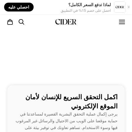
nt
لماذا تدفع السعر الكامل؟
احصلي عليه
احصل على خصم 15% في التطبيق
اكمل التحقق السريع للإنسان لأمان
الموقع الإلكتروني
يرجى إكمال عملية التحقق البشرية القصيرة لمساعدتنا في
حماية موقعنا على الويب من الاحتيال والرسائل غير المرغوب
فيها وسوء الاستخدام. تساهم تعاونك في توفير بيئة على