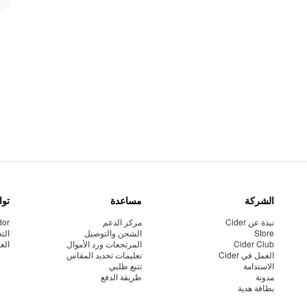
الشركة
مساعدة
توا
نبذة عن Cider
مركز الدعم
dor
Store
الشحن والتوصيل
الت
Cider Club
المرتجعات ورد الأموال
الع
العمل في Cider
تعليمات تحديد المقاس
الاستدامة
تتبع طلبي
مدونة
طريقة الدفع
بطاقة هدية