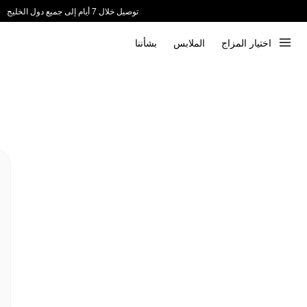
توصيل خلال 7 أيام إلى جميع دول الخليج
ندعم الدفع عند الاستلام 📦
اختيار المزاج
الملابس
بشأننا