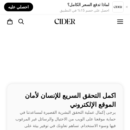
nt
لماذا تدفع السعر الكامل؟
احصلي عليه
احصل على خصم 15% في التطبيق
اكمل التحقق السريع للإنسان لأمان
الموقع الإلكتروني
يرجى إكمال عملية التحقق البشرية القصيرة لمساعدتنا في
حماية موقعنا على الويب من الاحتيال والرسائل غير المرغوب
فيها وسوء الاستخدام. تساهم تعاونك في توفير بيئة على