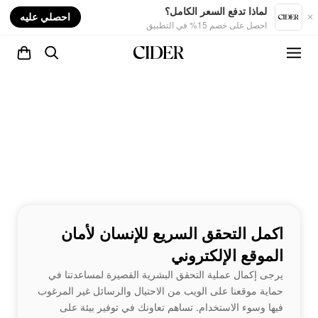
nt
لماذا تدفع السعر الكامل؟
احصلي عليه
احصل على خصم 15% في التطبيق
اكمل التحقق السريع للإنسان لأمان
الموقع الإلكتروني
يرجى إكمال عملية التحقق البشرية القصيرة لمساعدتنا في
حماية موقعنا على الويب من الاحتيال والرسائل غير المرغوب
فيها وسوء الاستخدام. تساهم تعاونك في توفير بيئة على