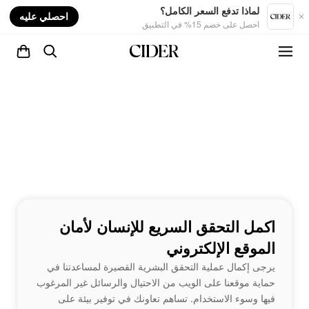
nt
لماذا تدفع السعر الكامل؟
احصلي عليه
احصل على خصم 15% في التطبيق
اكمل التحقق السريع للإنسان لأمان
الموقع الإلكتروني
يرجى إكمال عملية التحقق البشرية القصيرة لمساعدتنا في
حماية موقعنا على الويب من الاحتيال والرسائل غير المرغوب
فيها وسوء الاستخدام. تساهم تعاونك في توفير بيئة على