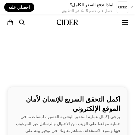
nt
لماذا تدفع السعر الكامل؟
احصلي عليه
احصل على خصم 15% في التطبيق
اكمل التحقق السريع للإنسان لأمان
الموقع الإلكتروني
يرجى إكمال عملية التحقق البشرية القصيرة لمساعدتنا في
حماية موقعنا على الويب من الاحتيال والرسائل غير المرغوب
فيها وسوء الاستخدام. تساهم تعاونك في توفير بيئة على