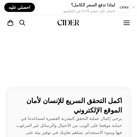
nt
لماذا تدفع السعر الكامل؟
احصلي عليه
احصل على خصم 15% في التطبيق
اكمل التحقق السريع للإنسان لأمان
الموقع الإلكتروني
يرجى إكمال عملية التحقق البشرية القصيرة لمساعدتنا في
حماية موقعنا على الويب من الاحتيال والرسائل غير المرغوب
فيها وسوء الاستخدام. تساهم تعاونك في توفير بيئة على