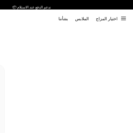
ندعم الدفع عند الاستلام 📦
اختيار المزاج
الملابس
بشأننا