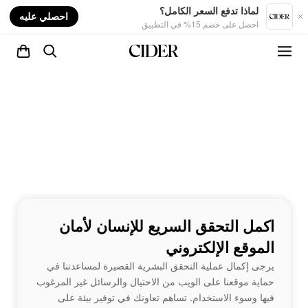
nt
لماذا تدفع السعر الكامل؟
احصلي عليه
احصل على خصم 15% في التطبيق
اكمل التحقق السريع للإنسان لأمان
الموقع الإلكتروني
يرجى إكمال عملية التحقق البشرية القصيرة لمساعدتنا في
حماية موقعنا على الويب من الاحتيال والرسائل غير المرغوب
فيها وسوء الاستخدام. تساهم تعاونك في توفير بيئة على