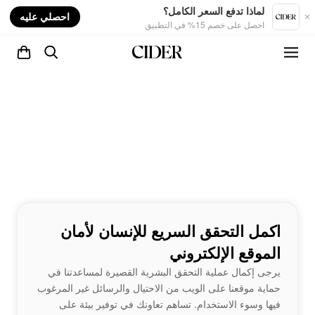
nt
لماذا تدفع السعر الكامل؟
احصلي عليه
احصل على خصم 15% في التطبيق
اكمل التحقق السريع للإنسان لأمان
الموقع الإلكتروني
يرجى إكمال عملية التحقق البشرية القصيرة لمساعدتنا في
حماية موقعنا على الويب من الاحتيال والرسائل غير المرغوب
فيها وسوء الاستخدام. تساهم تعاونك في توفير بيئة على