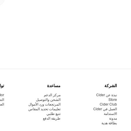
الشركة
مساعدة
توا
نبذة عن Cider
مركز الدعم
dor
Store
الشحن والتوصيل
الت
Cider Club
المرتجعات ورد الأموال
الع
العمل في Cider
تعليمات تحديد المقاس
الاستدامة
تتبع طلبي
مدونة
طريقة الدفع
بطاقة هدية