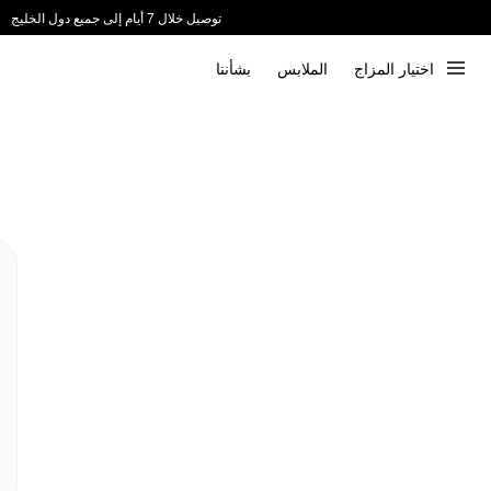
توصيل خلال 7 أيام إلى جميع دول الخليج
ندعم الدفع عند الاستلام 📦
اختيار المزاج
الملابس
بشأننا