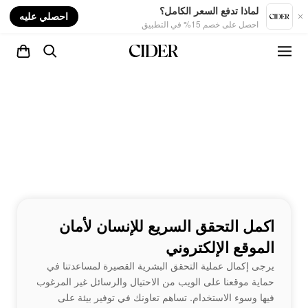
nt
لماذا تدفع السعر الكامل؟
احصلي عليه
احصل على خصم 15% في التطبيق
اكمل التحقق السريع للإنسان لأمان
الموقع الإلكتروني
يرجى إكمال عملية التحقق البشرية القصيرة لمساعدتنا في
حماية موقعنا على الويب من الاحتيال والرسائل غير المرغوب
فيها وسوء الاستخدام. تساهم تعاونك في توفير بيئة على