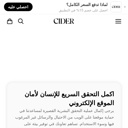
nt
لماذا تدفع السعر الكامل؟
احصلي عليه
احصل على خصم 15% في التطبيق
اكمل التحقق السريع للإنسان لأمان
الموقع الإلكتروني
يرجى إكمال عملية التحقق البشرية القصيرة لمساعدتنا في
حماية موقعنا على الويب من الاحتيال والرسائل غير المرغوب
فيها وسوء الاستخدام. تساهم تعاونك في توفير بيئة على