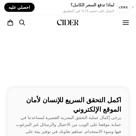
nt
لماذا تدفع السعر الكامل؟
احصلي عليه
احصل على خصم 15% في التطبيق
اكمل التحقق السريع للإنسان لأمان
الموقع الإلكتروني
يرجى إكمال عملية التحقق البشرية القصيرة لمساعدتنا في
حماية موقعنا على الويب من الاحتيال والرسائل غير المرغوب
فيها وسوء الاستخدام. تساهم تعاونك في توفير بيئة على