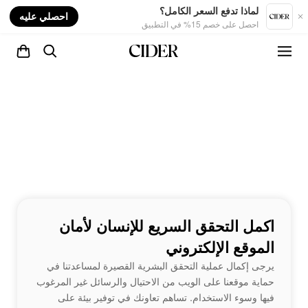
nt
لماذا تدفع السعر الكامل؟
احصلي عليه
احصل على خصم 15% في التطبيق
اكمل التحقق السريع للإنسان لأمان
الموقع الإلكتروني
يرجى إكمال عملية التحقق البشرية القصيرة لمساعدتنا في
حماية موقعنا على الويب من الاحتيال والرسائل غير المرغوب
فيها وسوء الاستخدام. تساهم تعاونك في توفير بيئة على