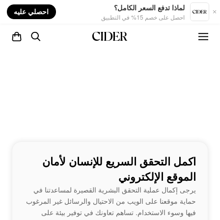
nt
لماذا تدفع السعر الكامل؟
احصلي عليه
احصل على خصم 15% في التطبيق
اكمل التحقق السريع للإنسان لأمان
الموقع الإلكتروني
يرجى إكمال عملية التحقق البشرية القصيرة لمساعدتنا في
حماية موقعنا على الويب من الاحتيال والرسائل غير المرغوب
فيها وسوء الاستخدام. تساهم تعاونك في توفير بيئة على