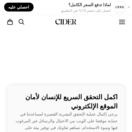
nt
لماذا تدفع السعر الكامل؟
احصلي عليه
احصل على خصم 15% في التطبيق
اكمل التحقق السريع للإنسان لأمان
الموقع الإلكتروني
يرجى إكمال عملية التحقق البشرية القصيرة لمساعدتنا في
حماية موقعنا على الويب من الاحتيال والرسائل غير المرغوب
فيها وسوء الاستخدام. تساهم تعاونك في توفير بيئة على