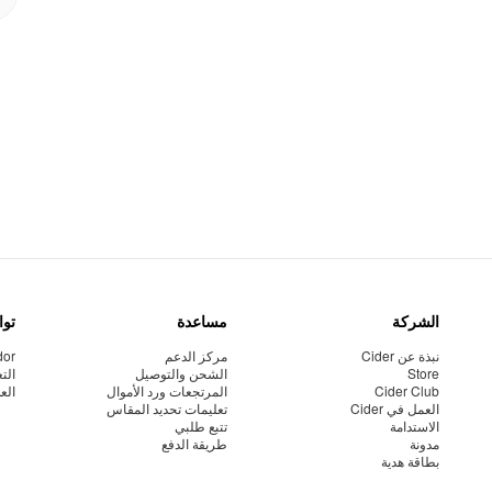
الشركة
مساعدة
توا
نبذة عن Cider
مركز الدعم
dor
Store
الشحن والتوصيل
الت
Cider Club
المرتجعات ورد الأموال
الع
العمل في Cider
تعليمات تحديد المقاس
الاستدامة
تتبع طلبي
مدونة
طريقة الدفع
بطاقة هدية