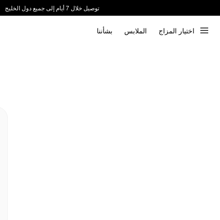
توصيل خلال 7 أيام إلى جميع دول الخليج
ندعم الدفع عند الاستلام 📦
اختيار المزاج
الملابس
بشأننا