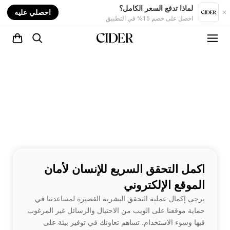
nt
لماذا تدفع السعر الكامل؟
احصلي عليه
احصل على خصم 15% في التطبيق
اكمل التحقق السريع للإنسان لأمان
الموقع الإلكتروني
يرجى إكمال عملية التحقق البشرية القصيرة لمساعدتنا في
حماية موقعنا على الويب من الاحتيال والرسائل غير المرغوب
فيها وسوء الاستخدام. تساهم تعاونك في توفير بيئة على