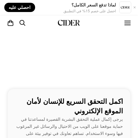
nt
لماذا تدفع السعر الكامل؟
احصلي عليه
احصل على خصم 15% في التطبيق
اكمل التحقق السريع للإنسان لأمان
الموقع الإلكتروني
يرجى إكمال عملية التحقق البشرية القصيرة لمساعدتنا في
حماية موقعنا على الويب من الاحتيال والرسائل غير المرغوب
فيها وسوء الاستخدام. تساهم تعاونك في توفير بيئة على