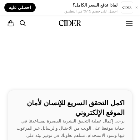
nt
لماذا تدفع السعر الكامل؟
احصلي عليه
احصل على خصم 15% في التطبيق
اكمل التحقق السريع للإنسان لأمان
الموقع الإلكتروني
يرجى إكمال عملية التحقق البشرية القصيرة لمساعدتنا في
حماية موقعنا على الويب من الاحتيال والرسائل غير المرغوب
فيها وسوء الاستخدام. تساهم تعاونك في توفير بيئة على