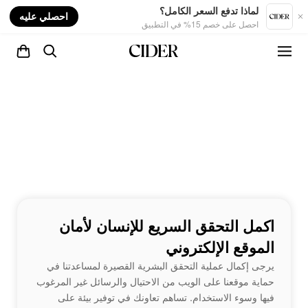
nt
لماذا تدفع السعر الكامل؟
احصلي عليه
احصل على خصم 15% في التطبيق
اكمل التحقق السريع للإنسان لأمان
الموقع الإلكتروني
يرجى إكمال عملية التحقق البشرية القصيرة لمساعدتنا في
حماية موقعنا على الويب من الاحتيال والرسائل غير المرغوب
فيها وسوء الاستخدام. تساهم تعاونك في توفير بيئة على