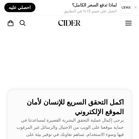
nt
لماذا تدفع السعر الكامل؟
احصلي عليه
احصل على خصم 15% في التطبيق
اكمل التحقق السريع للإنسان لأمان
الموقع الإلكتروني
يرجى إكمال عملية التحقق البشرية القصيرة لمساعدتنا في
حماية موقعنا على الويب من الاحتيال والرسائل غير المرغوب
فيها وسوء الاستخدام. تساهم تعاونك في توفير بيئة على