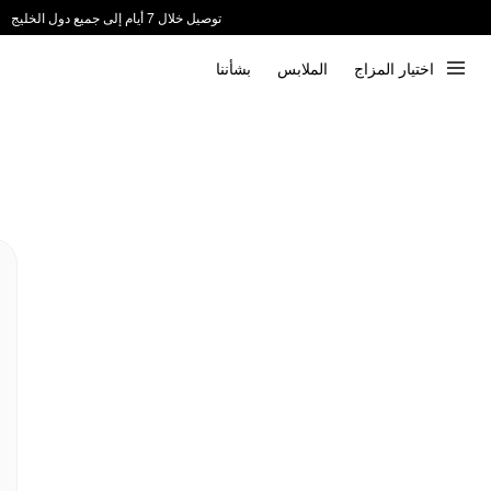
توصيل خلال 7 أيام إلى جميع دول الخليج
ندعم الدفع عند الاستلام 📦
اختيار المزاج
الملابس
بشأننا