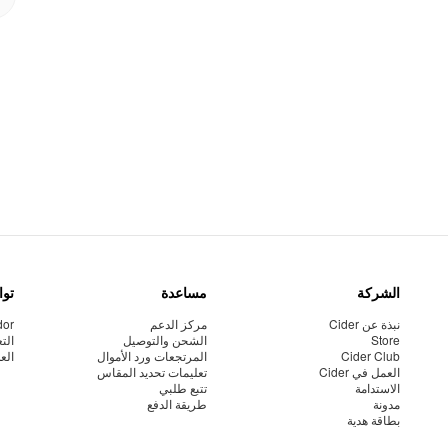
الشركة
مساعدة
توا
نبذة عن Cider
مركز الدعم
dor
Store
الشحن والتوصيل
الت
Cider Club
المرتجعات ورد الأموال
الع
العمل في Cider
تعليمات تحديد المقاس
الاستدامة
تتبع طلبي
مدونة
طريقة الدفع
بطاقة هدية