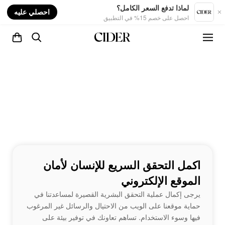
nt
لماذا تدفع السعر الكامل؟
احصلي عليه
احصل على خصم 15% في التطبيق
اكمل التحقق السريع للإنسان لأمان
الموقع الإلكتروني
يرجى إكمال عملية التحقق البشرية القصيرة لمساعدتنا في
حماية موقعنا على الويب من الاحتيال والرسائل غير المرغوب
فيها وسوء الاستخدام. تساهم تعاونك في توفير بيئة على