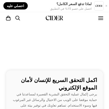
nt
لماذا تدفع السعر الكامل؟
احصلي عليه
احصل على خصم 15% في التطبيق
اكمل التحقق السريع للإنسان لأمان
الموقع الإلكتروني
يرجى إكمال عملية التحقق البشرية القصيرة لمساعدتنا في
حماية موقعنا على الويب من الاحتيال والرسائل غير المرغوب
فيها وسوء الاستخدام. تساهم تعاونك في توفير بيئة على