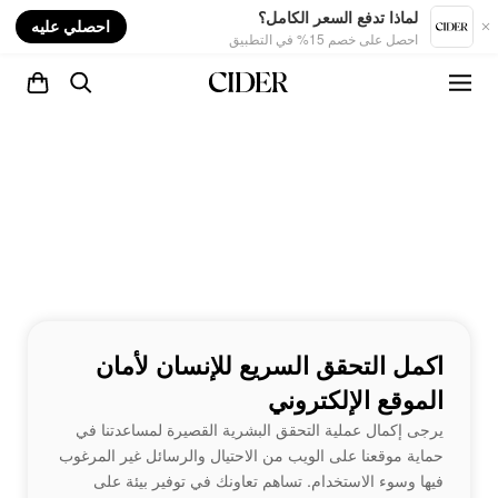
nt
لماذا تدفع السعر الكامل؟
احصلي عليه
احصل على خصم 15% في التطبيق
اكمل التحقق السريع للإنسان لأمان
الموقع الإلكتروني
يرجى إكمال عملية التحقق البشرية القصيرة لمساعدتنا في
حماية موقعنا على الويب من الاحتيال والرسائل غير المرغوب
فيها وسوء الاستخدام. تساهم تعاونك في توفير بيئة على