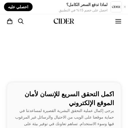
nt
لماذا تدفع السعر الكامل؟
احصلي عليه
احصل على خصم 15% في التطبيق
اكمل التحقق السريع للإنسان لأمان
الموقع الإلكتروني
يرجى إكمال عملية التحقق البشرية القصيرة لمساعدتنا في
حماية موقعنا على الويب من الاحتيال والرسائل غير المرغوب
فيها وسوء الاستخدام. تساهم تعاونك في توفير بيئة على