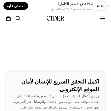
nt
لماذا تدفع السعر الكامل؟
احصلي عليه
احصل على خصم 15% في التطبيق
اكمل التحقق السريع للإنسان لأمان
الموقع الإلكتروني
يرجى إكمال عملية التحقق البشرية القصيرة لمساعدتنا في
حماية موقعنا على الويب من الاحتيال والرسائل غير المرغوب
فيها وسوء الاستخدام. تساهم تعاونك في توفير بيئة على