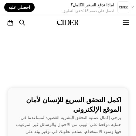
nt
لماذا تدفع السعر الكامل؟
احصلي عليه
احصل على خصم 15% في التطبيق
اكمل التحقق السريع للإنسان لأمان
الموقع الإلكتروني
يرجى إكمال عملية التحقق البشرية القصيرة لمساعدتنا في
حماية موقعنا على الويب من الاحتيال والرسائل غير المرغوب
فيها وسوء الاستخدام. تساهم تعاونك في توفير بيئة على