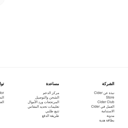
الشركة
مساعدة
توا
نبذة عن Cider
مركز الدعم
dor
Store
الشحن والتوصيل
الت
Cider Club
المرتجعات ورد الأموال
الع
العمل في Cider
تعليمات تحديد المقاس
الاستدامة
تتبع طلبي
مدونة
طريقة الدفع
بطاقة هدية