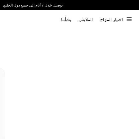
توصيل خلال 7 أيام إلى جميع دول الخليج
ندعم الدفع عند الاستلام 📦
اختيار المزاج
الملابس
بشأننا