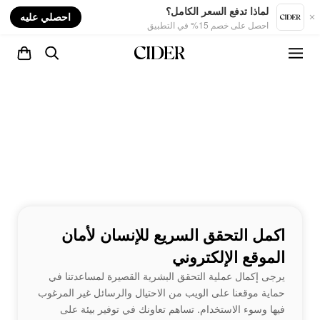
nt
لماذا تدفع السعر الكامل؟
احصلي عليه
احصل على خصم 15% في التطبيق
اكمل التحقق السريع للإنسان لأمان
الموقع الإلكتروني
يرجى إكمال عملية التحقق البشرية القصيرة لمساعدتنا في
حماية موقعنا على الويب من الاحتيال والرسائل غير المرغوب
فيها وسوء الاستخدام. تساهم تعاونك في توفير بيئة على