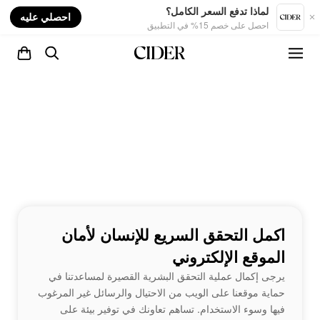
nt
لماذا تدفع السعر الكامل؟
احصلي عليه
احصل على خصم 15% في التطبيق
اكمل التحقق السريع للإنسان لأمان
الموقع الإلكتروني
يرجى إكمال عملية التحقق البشرية القصيرة لمساعدتنا في
حماية موقعنا على الويب من الاحتيال والرسائل غير المرغوب
فيها وسوء الاستخدام. تساهم تعاونك في توفير بيئة على