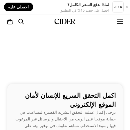
nt
لماذا تدفع السعر الكامل؟
احصلي عليه
احصل على خصم 15% في التطبيق
اكمل التحقق السريع للإنسان لأمان
الموقع الإلكتروني
يرجى إكمال عملية التحقق البشرية القصيرة لمساعدتنا في
حماية موقعنا على الويب من الاحتيال والرسائل غير المرغوب
فيها وسوء الاستخدام. تساهم تعاونك في توفير بيئة على