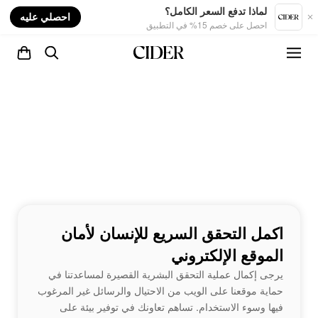
nt
لماذا تدفع السعر الكامل؟
احصلي عليه
احصل على خصم 15% في التطبيق
اكمل التحقق السريع للإنسان لأمان
الموقع الإلكتروني
يرجى إكمال عملية التحقق البشرية القصيرة لمساعدتنا في
حماية موقعنا على الويب من الاحتيال والرسائل غير المرغوب
فيها وسوء الاستخدام. تساهم تعاونك في توفير بيئة على