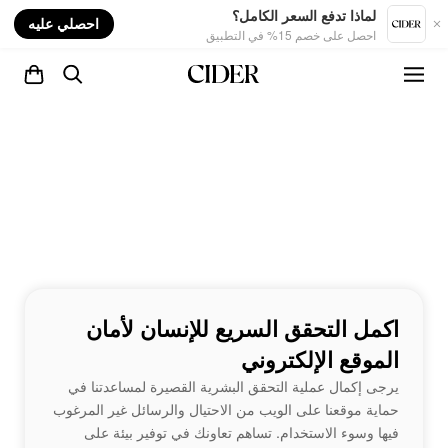
nt
لماذا تدفع السعر الكامل؟
احصلي عليه
احصل على خصم 15% في التطبيق
اكمل التحقق السريع للإنسان لأمان
الموقع الإلكتروني
يرجى إكمال عملية التحقق البشرية القصيرة لمساعدتنا في
حماية موقعنا على الويب من الاحتيال والرسائل غير المرغوب
فيها وسوء الاستخدام. تساهم تعاونك في توفير بيئة على