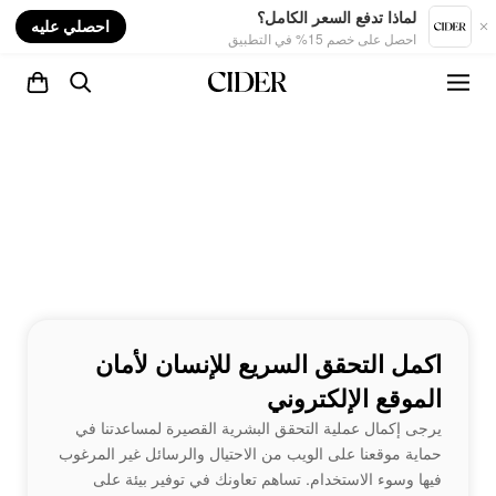
nt
لماذا تدفع السعر الكامل؟
احصلي عليه
احصل على خصم 15% في التطبيق
اكمل التحقق السريع للإنسان لأمان
الموقع الإلكتروني
يرجى إكمال عملية التحقق البشرية القصيرة لمساعدتنا في
حماية موقعنا على الويب من الاحتيال والرسائل غير المرغوب
فيها وسوء الاستخدام. تساهم تعاونك في توفير بيئة على