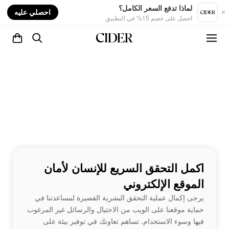
nt
لماذا تدفع السعر الكامل؟
احصلي عليه
احصل على خصم 15% في التطبيق
اكمل التحقق السريع للإنسان لأمان
الموقع الإلكتروني
يرجى إكمال عملية التحقق البشرية القصيرة لمساعدتنا في
حماية موقعنا على الويب من الاحتيال والرسائل غير المرغوب
فيها وسوء الاستخدام. تساهم تعاونك في توفير بيئة على