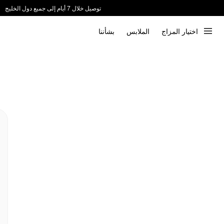
توصيل خلال 7 أيام إلى جميع دول الخليج
ندعم الدفع عند الاستلام 📦
اختيار المزاج
الملابس
بشأننا