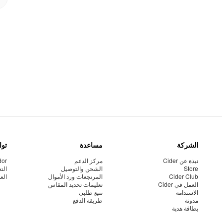
الشركة
مساعدة
توا
نبذة عن Cider
مركز الدعم
dor
Store
الشحن والتوصيل
الت
Cider Club
المرتجعات ورد الأموال
الع
العمل في Cider
تعليمات تحديد المقاس
الاستدامة
تتبع طلبي
مدونة
طريقة الدفع
بطاقة هدية