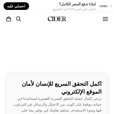
nt
لماذا تدفع السعر الكامل؟
احصلي عليه
احصل على خصم 15% في التطبيق
اكمل التحقق السريع للإنسان لأمان
الموقع الإلكتروني
يرجى إكمال عملية التحقق البشرية القصيرة لمساعدتنا في
حماية موقعنا على الويب من الاحتيال والرسائل غير المرغوب
فيها وسوء الاستخدام. تساهم تعاونك في توفير بيئة على