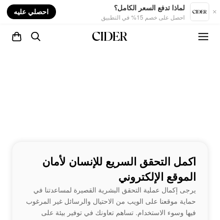
nt
لماذا تدفع السعر الكامل؟
احصلي عليه
احصل على خصم 15% في التطبيق
اكمل التحقق السريع للإنسان لأمان
الموقع الإلكتروني
يرجى إكمال عملية التحقق البشرية القصيرة لمساعدتنا في
حماية موقعنا على الويب من الاحتيال والرسائل غير المرغوب
فيها وسوء الاستخدام. تساهم تعاونك في توفير بيئة على