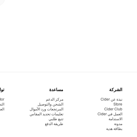
الشركة
مساعدة
توا
نبذة عن Cider
مركز الدعم
dor
Store
الشحن والتوصيل
الت
Cider Club
المرتجعات ورد الأموال
الع
العمل في Cider
تعليمات تحديد المقاس
الاستدامة
تتبع طلبي
مدونة
طريقة الدفع
بطاقة هدية