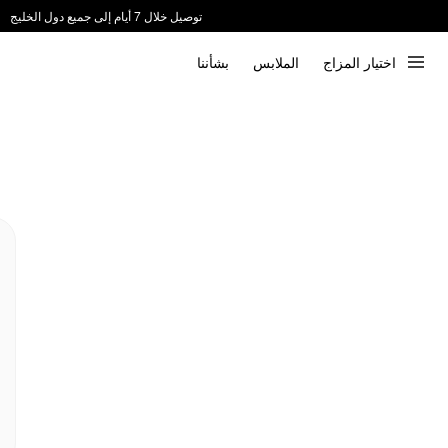
توصيل خلال 7 أيام إلى جميع دول الخليج
ندعم الدفع عند الاستلام 📦
اختيار المزاج
الملابس
بشأننا