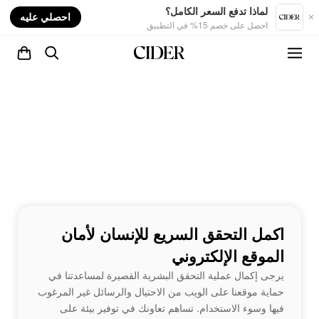
nt
لماذا تدفع السعر الكامل؟
احصلي عليه
احصل على خصم 15% في التطبيق
اكمل التحقق السريع للإنسان لأمان
الموقع الإلكتروني
يرجى إكمال عملية التحقق البشرية القصيرة لمساعدتنا في
حماية موقعنا على الويب من الاحتيال والرسائل غير المرغوب
فيها وسوء الاستخدام. تساهم تعاونك في توفير بيئة على