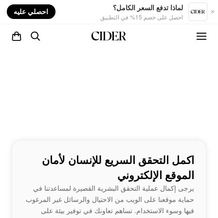
nt
لماذا تدفع السعر الكامل؟
احصلي عليه
احصل على خصم 15% في التطبيق
اكمل التحقق السريع للإنسان لأمان
الموقع الإلكتروني
يرجى إكمال عملية التحقق البشرية القصيرة لمساعدتنا في
حماية موقعنا على الويب من الاحتيال والرسائل غير المرغوب
فيها وسوء الاستخدام. تساهم تعاونك في توفير بيئة على