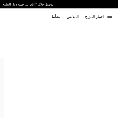
توصيل خلال 7 أيام إلى جميع دول الخليج
ندعم الدفع عند الاستلام 📦
اختيار المزاج
الملابس
بشأننا