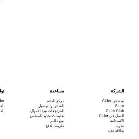
الشركة
مساعدة
توا
نبذة عن Cider
مركز الدعم
dor
Store
الشحن والتوصيل
الت
Cider Club
المرتجعات ورد الأموال
الع
العمل في Cider
تعليمات تحديد المقاس
الاستدامة
تتبع طلبي
مدونة
طريقة الدفع
بطاقة هدية