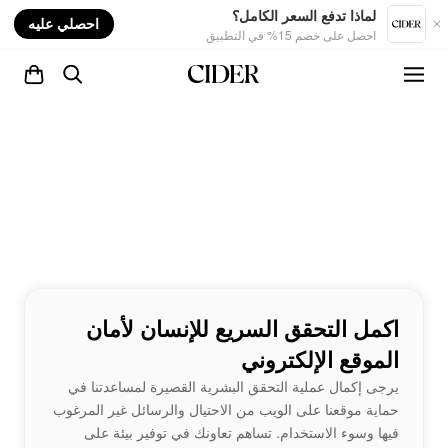
nt
لماذا تدفع السعر الكامل؟
احصلي عليه
احصل على خصم 15% في التطبيق
اكمل التحقق السريع للإنسان لأمان
الموقع الإلكتروني
يرجى إكمال عملية التحقق البشرية القصيرة لمساعدتنا في
حماية موقعنا على الويب من الاحتيال والرسائل غير المرغوب
فيها وسوء الاستخدام. تساهم تعاونك في توفير بيئة على