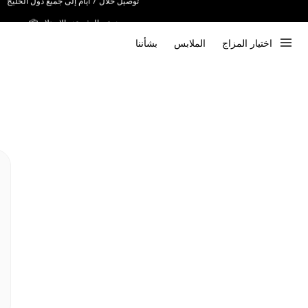
ندعم الدفع عند الاستلام 📦
اختيار المزاج
الملابس
بشأننا