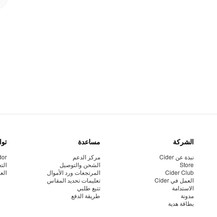
الشركة
مساعدة
توا
نبذة عن Cider
مركز الدعم
dor
Store
الشحن والتوصيل
الت
Cider Club
المرتجعات ورد الأموال
الع
العمل في Cider
تعليمات تحديد المقاس
الاستدامة
تتبع طلبي
مدونة
طريقة الدفع
بطاقة هدية