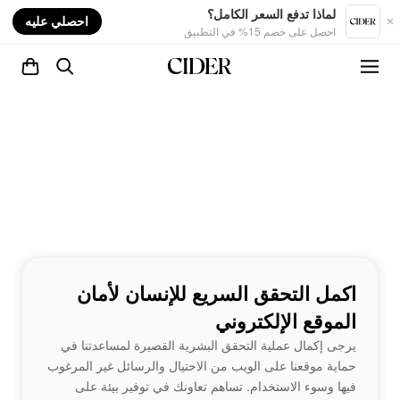
nt
لماذا تدفع السعر الكامل؟
احصلي عليه
احصل على خصم 15% في التطبيق
اكمل التحقق السريع للإنسان لأمان
الموقع الإلكتروني
يرجى إكمال عملية التحقق البشرية القصيرة لمساعدتنا في
حماية موقعنا على الويب من الاحتيال والرسائل غير المرغوب
فيها وسوء الاستخدام. تساهم تعاونك في توفير بيئة على